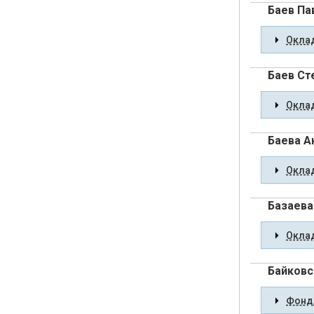
Баев Па
Оклад
Баев Ст
Оклад
Баева А
Оклад
Базаева
Оклад
Байковс
Фонды