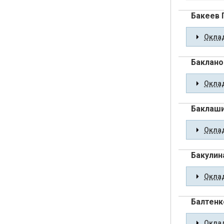
Бакеев 
Оклад
Баклано
Оклад
Баклаши
Оклад
Бакулин
Оклад
Балтенк
Оклад