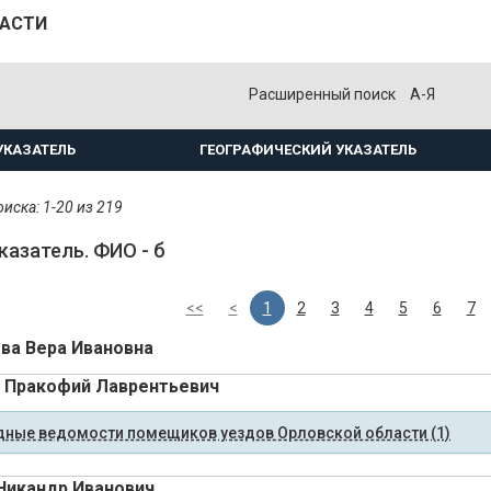
ЛАСТИ
Расширенный поиск
А-Я
УКАЗАТЕЛЬ
ГЕОГРАФИЧЕСКИЙ УКАЗАТЕЛЬ
иска: 1-20 из 219
казатель. ФИО - б
<<
<
1
2
3
4
5
6
7
ва Вера Ивановна
 Пракофий Лаврентьевич
ные ведомости помещиков уездов Орловской области (1)
Никандр Иванович