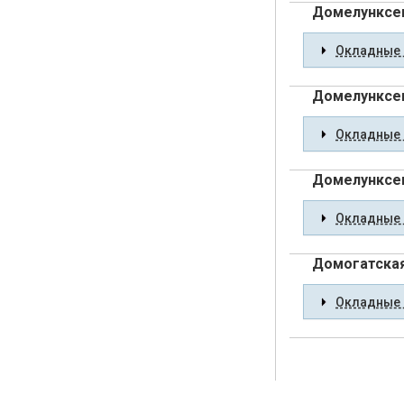
Домелунксе
Окладные 
Домелунксе
Окладные 
Домелунксен
Окладные 
Домогатская
Окладные 