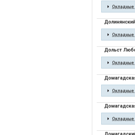
Окладные 
Долинянский
Окладные 
Дольст Люб
Окладные 
Домагадска
Окладные 
Домагадска
Окладные 
Домагадский