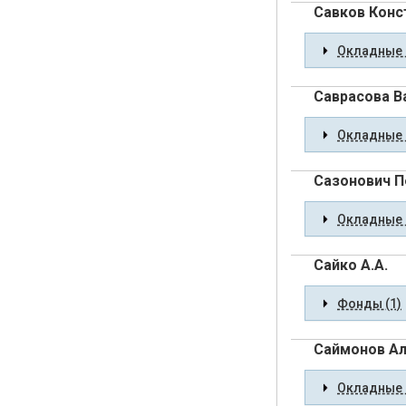
Савков Конс
Окладные 
Саврасова В
Окладные 
Сазонович П
Окладные 
Сайко А.А.
Фонды (1)
Саймонов А
Окладные 