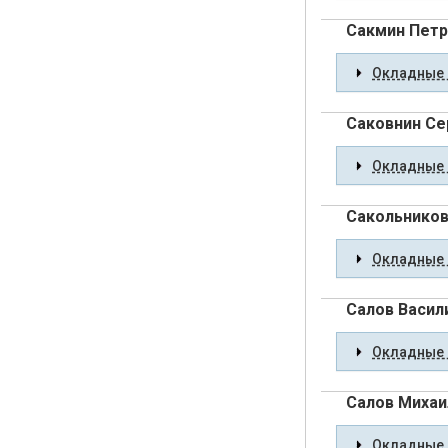
Сакмин Петр
Окладные 
Саковнин Се
Окладные 
Сакольников
Окладные 
Салов Васил
Окладные 
Салов Михаи
Окладные 