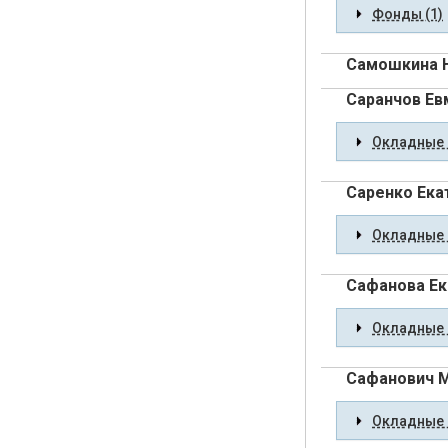
Фонды (1)
Самошкина 
Саранчов Ев
Окладные 
Саренко Ека
Окладные 
Сафанова Ек
Окладные 
Сафанович М
Окладные 