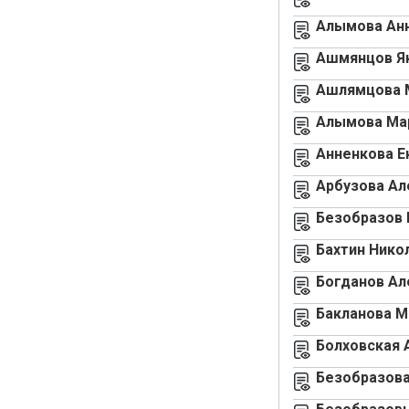
Алымова Анн
Ашмянцов Я
Ашлямцова 
Алымова Ма
Анненкова Е
Арбузова Ал
Безобразов 
Бахтин Нико
Богданов Ал
Бакланова М
Болховская 
Безобразова