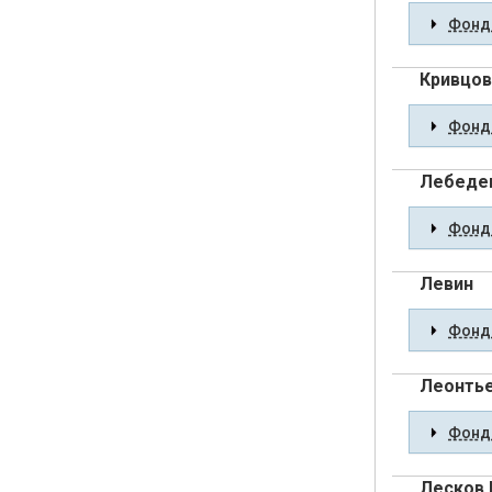
Фонды
Кривцов
Фонды
Лебедев
Фонды
Левин
Фонды
Леонтье
Фонды
Лесков 