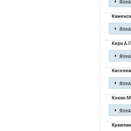
Фонды
Каменс
Фонды
Керн А.П
Фонды
Киселев
Фонды
Кокин М
Фонды
Краюхин