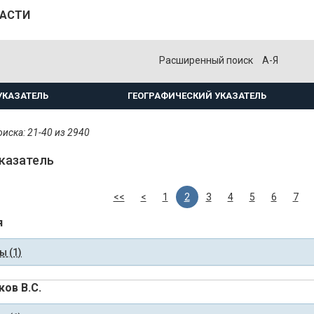
ЛАСТИ
Расширенный поиск
А-Я
УКАЗАТЕЛЬ
ГЕОГРАФИЧЕСКИЙ УКАЗАТЕЛЬ
иска: 21-40 из 2940
казатель
<<
<
1
2
3
4
5
6
7
я
 (1)
ков В.С.