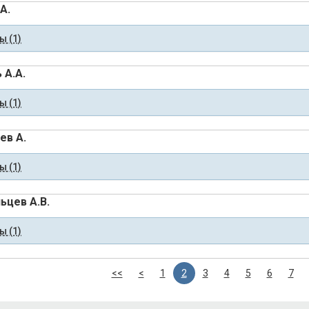
А.
 (1)
 А.А.
 (1)
ев А.
 (1)
ьцев А.В.
 (1)
<<
<
1
2
3
4
5
6
7