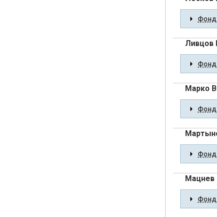
Фонды
Ливцов 
Фонды
Марко В
Фонды
Мартыно
Фонды
Мацнев
Фонды