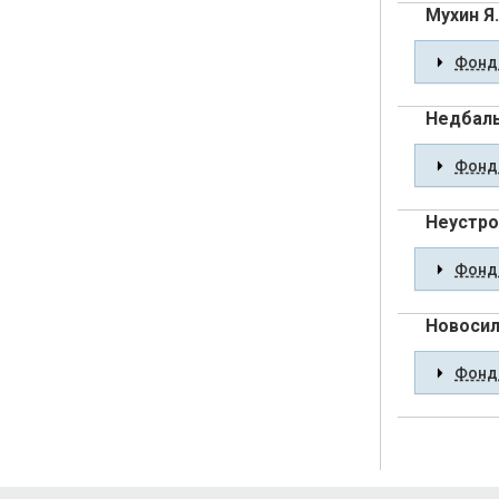
Мухин Я.
Фонды
Недбаль
Фонды
Неустро
Фонды
Новосил
Фонды