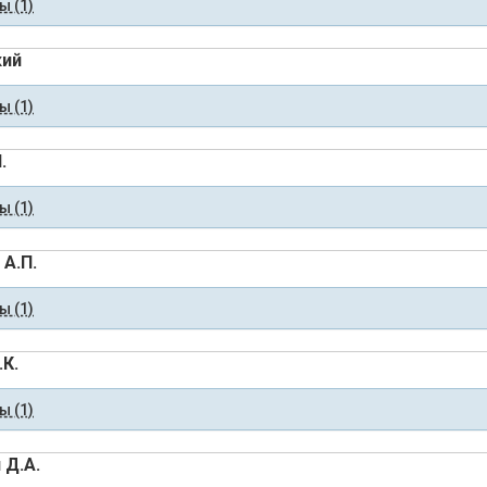
 (1)
кий
 (1)
.
 (1)
 А.П.
 (1)
.К.
 (1)
 Д.А.