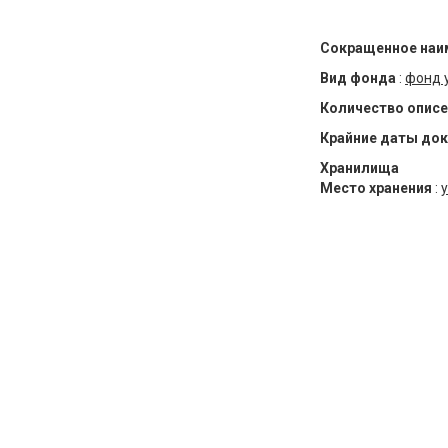
Сокращенное наи
Вид фонда
:
фонд 
Количество описе
Крайние даты до
Хранилища
Место хранения
:
у