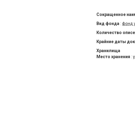
Сокращенное наи
Вид фонда
:
фонд 
Количество описе
Крайние даты до
Хранилища
Место хранения
:
у