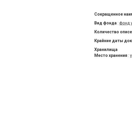
Сокращенное наи
Вид фонда
:
фонд 
Количество описе
Крайние даты до
Хранилища
Место хранения
:
у