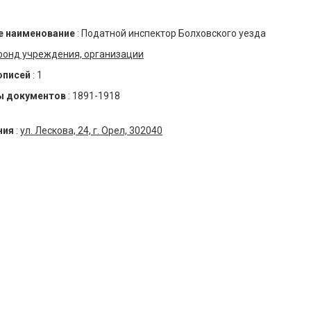
 наименование
:
Податной инспектор Болховского уезда
фонд учреждения, организации
описей
:
1
ы документов
:
1891-1918
ния
:
ул. Лескова, 24, г. Орел, 302040