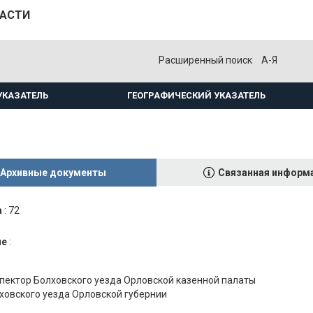
ЛАСТИ
Расширенный поиск
А-Я
УКАЗАТЕЛЬ
ГЕОГРАФИЧЕСКИЙ УКАЗАТЕЛЬ
Архивные документы
Связанная информ
а
:
72
ие
:
пектор Болховского уезда Орловской казенной палаты
лховского уезда Орловской губернии
.