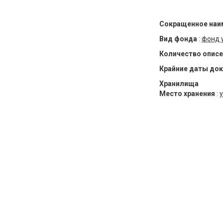
Сокращенное наи
Вид фонда
:
фонд 
Количество описе
Крайние даты до
Хранилища
Место хранения
:
у