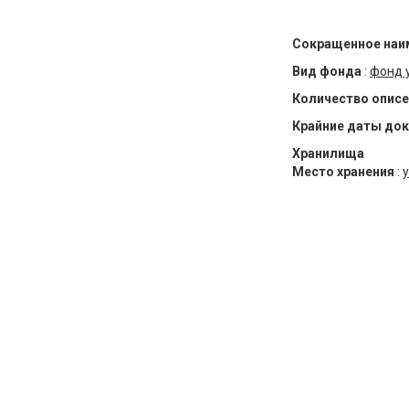
Сокращенное наи
Вид фонда
:
фонд 
Количество описе
Крайние даты до
Хранилища
Место хранения
:
у