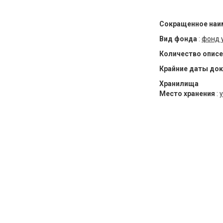
Сокращенное наи
Вид фонда
:
фонд 
Количество описе
Крайние даты до
Хранилища
Место хранения
:
у