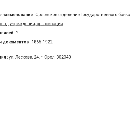
 наименование
:
Орловское отделение Государственного банка
фонд учреждения, организации
описей
:
2
ы документов
:
1865-1922
ния
:
ул. Лескова, 24, г. Орел, 302040