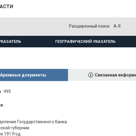
ЛАСТИ
Расширенный поиск
А-Я
УКАЗАТЕЛЬ
ГЕОГРАФИЧЕСКИЙ УКАЗАТЕЛЬ
Архивные документы
Связанная информ
а
:
495
ие
:
деление Государственного банка.
вской губернии.
ек.1917год