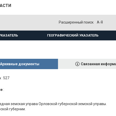
ЛАСТИ
Расширенный поиск
А-Я
УКАЗАТЕЛЬ
ГЕОГРАФИЧЕСКИЙ УКАЗАТЕЛЬ
Архивные документы
Связанная информ
а
:
527
ие
:
здная земская управа Орловской губернской земской управы.
вской губернии.