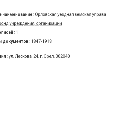
 наименование
:
Орловская уездная земская управа
фонд учреждения, организации
описей
:
1
ы документов
:
1847-1918
ния
:
ул. Лескова, 24, г. Орел, 302040