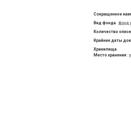
Сокращенное наи
Вид фонда
:
фонд 
Количество описе
Крайние даты до
Хранилища
Место хранения
:
у