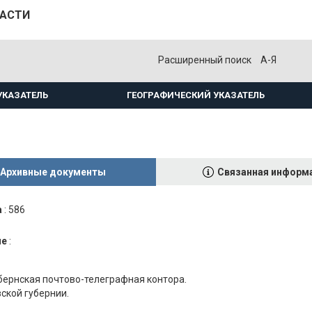
ЛАСТИ
Расширенный поиск
А-Я
УКАЗАТЕЛЬ
ГЕОГРАФИЧЕСКИЙ УКАЗАТЕЛЬ
Архивные документы
Связанная информ
а
:
586
ие
:
бернская почтово-телеграфная контора.
вской губернии.