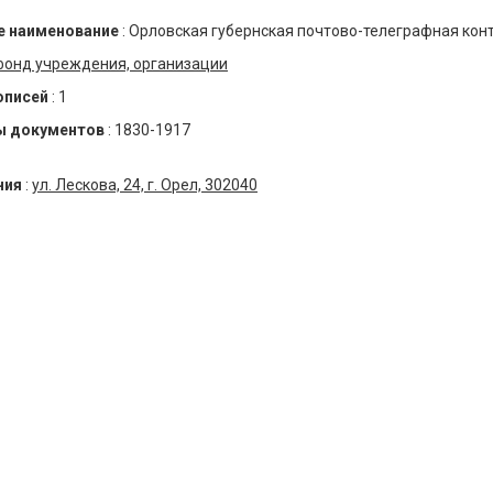
 наименование
:
Орловская губернская почтово-телеграфная кон
фонд учреждения, организации
описей
:
1
ы документов
:
1830-1917
ния
:
ул. Лескова, 24, г. Орел, 302040