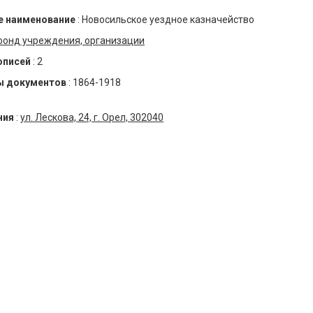
 наименование
:
Новосильское уездное казначейство
фонд учреждения, организации
описей
:
2
ы документов
:
1864-1918
ния
:
ул. Лескова, 24, г. Орел, 302040