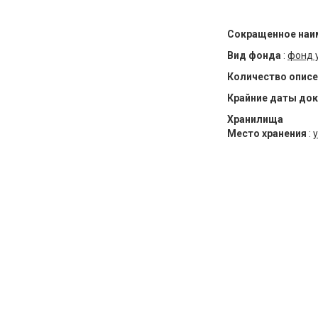
Сокращенное наи
Вид фонда
:
фонд 
Количество описе
Крайние даты до
Хранилища
Место хранения
:
у