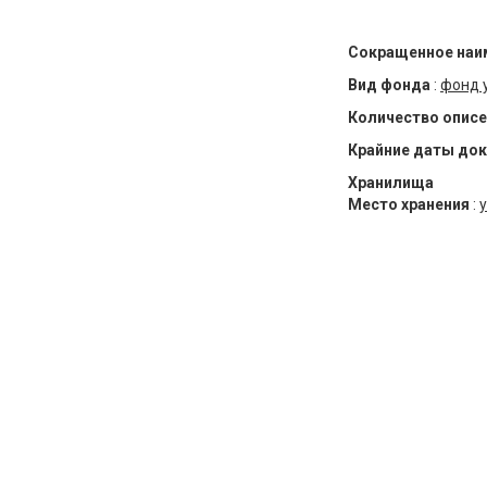
Сокращенное наи
Вид фонда
:
фонд 
Количество описе
Крайние даты до
Хранилища
Место хранения
:
у