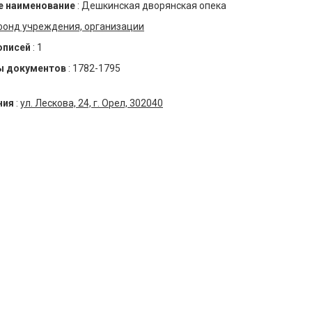
 наименование
:
Дешкинская дворянская опека
фонд учреждения, организации
описей
:
1
ы документов
:
1782-1795
ния
:
ул. Лескова, 24, г. Орел, 302040