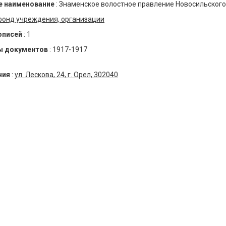
 наименование
:
Знаменское волостное правление Новосильского
фонд учреждения, организации
описей
:
1
ы документов
:
1917-1917
ния
:
ул. Лескова, 24, г. Орел, 302040