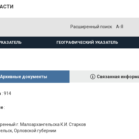
ЛАСТИ
Расширенный поиск
А-Я
УКАЗАТЕЛЬ
ГЕОГРАФИЧЕСКИЙ УКАЗАТЕЛЬ
Архивные документы
Связанная информ
а
:
914
ие
:
ренный г. Малоархангельска К.И. Старков
гельск, Орловской губернии