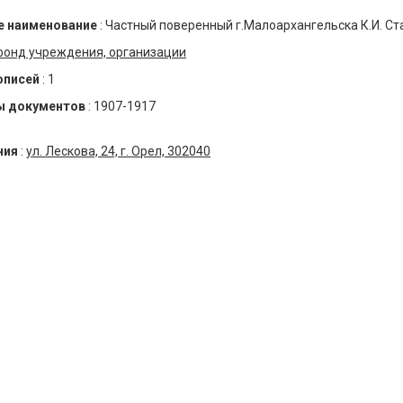
 наименование
:
Частный поверенный г.Малоархангельска К.И. Ст
фонд учреждения, организации
описей
:
1
ы документов
:
1907-1917
ния
:
ул. Лескова, 24, г. Орел, 302040