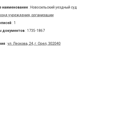
 наименование
:
Новосильский уездный суд
фонд учреждения, организации
описей
:
1
ы документов
:
1735-1867
ния
:
ул. Лескова, 24, г. Орел, 302040