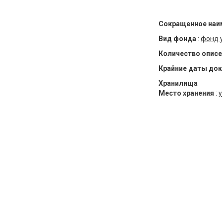
Сокращенное наи
Вид фонда
:
фонд 
Количество описе
Крайние даты до
Хранилища
Место хранения
:
у