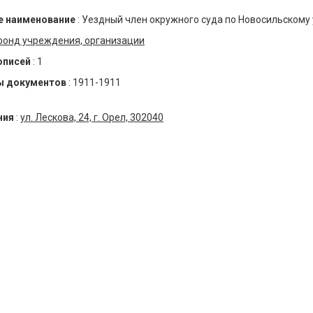
 наименование
:
Уездный член окружного суда по Новосильскому 
фонд учреждения, организации
описей
:
1
ы документов
:
1911-1911
ния
:
ул. Лескова, 24, г. Орел, 302040