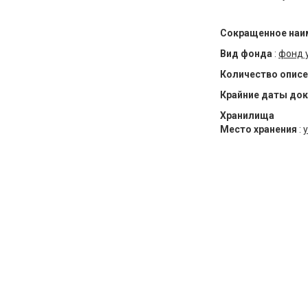
Сокращенное наи
Вид фонда
:
фонд 
Количество описе
Крайние даты до
Хранилища
Место хранения
:
у