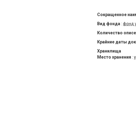
Сокращенное наи
Вид фонда
:
фонд 
Количество описе
Крайние даты до
Хранилища
Место хранения
:
у