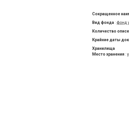
Сокращенное наи
Вид фонда
:
фонд 
Количество описе
Крайние даты до
Хранилища
Место хранения
:
у