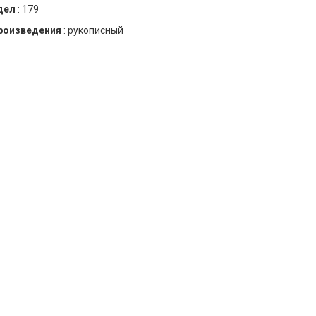
дел
:
179
роизведения
:
рукописный