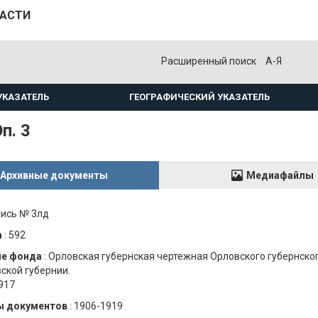
ЛАСТИ
Расширенный поиск
А-Я
УКАЗАТЕЛЬ
ГЕОГРАФИЧЕСКИЙ УКАЗАТЕЛЬ
п. 3
Архивные документы
Медиафайлы
ись № 3лд
а
:
592
ие фонда
:
Орловская губернская чертежная Орловского губернско
вской губернии.
1917
ы документов
:
1906-1919