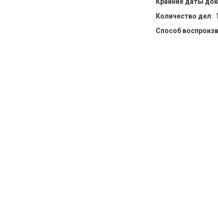
Крайние даты до
Количество дел
:
Способ воспроиз