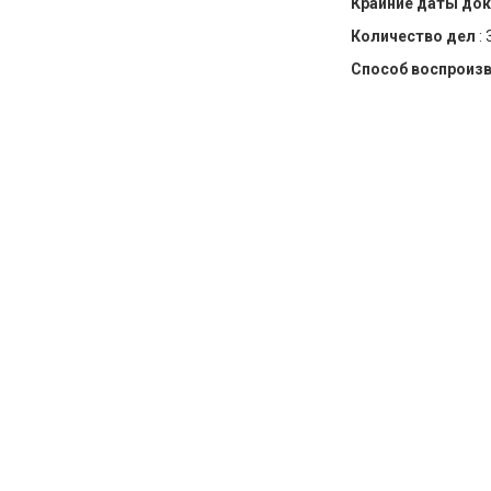
Крайние даты до
Количество дел
:
Способ воспроиз