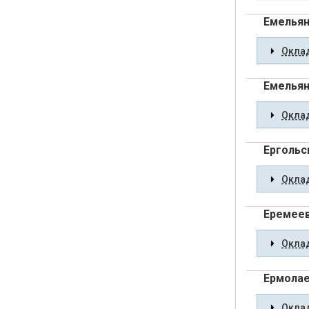
Емельян
Оклад
Емельян
Оклад
Ергольс
Оклад
Еремеев
Оклад
Ермолае
Оклад