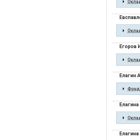
Оклад
Евспавл
Оклад
Егоров 
Оклад
Елагин А
Фонды
Елагина
Оклад
Елагина