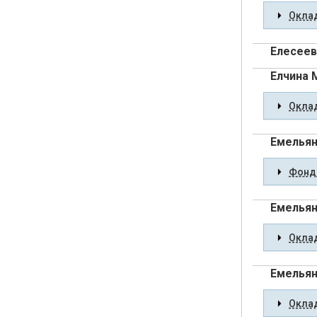
Оклад
Елесеев
Елчина 
Оклад
Емельян
Фонды
Емельян
Оклад
Емельян
Оклад