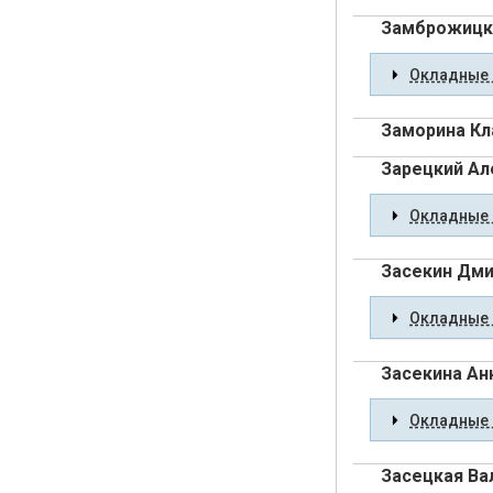
Замброжицк
Окладные 
Заморина Кл
Зарецкий Ал
Окладные 
Засекин Дми
Окладные 
Засекина Ан
Окладные 
Засецкая Ва