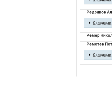
Редриков Ал
Окладные 
Ремер Нико
Реметев Пет
Окладные 