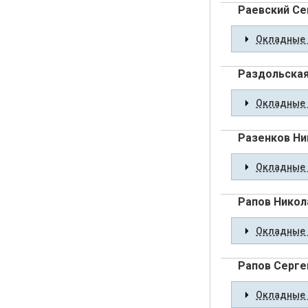
Раевский Се
Окладные 
Раздольская
Окладные 
Разенков Ни
Окладные 
Рапов Никол
Окладные 
Рапов Серге
Окладные 