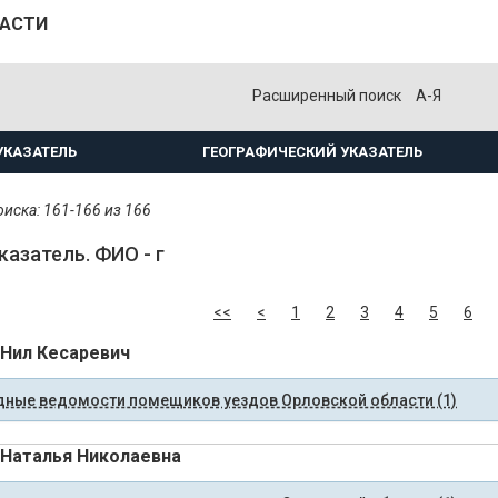
ЛАСТИ
Расширенный поиск
А-Я
УКАЗАТЕЛЬ
ГЕОГРАФИЧЕСКИЙ УКАЗАТЕЛЬ
иска: 161-166 из 166
казатель. ФИО - г
<<
<
1
2
3
4
5
6
 Нил Кесаревич
ные ведомости помещиков уездов Орловской области (1)
 Наталья Николаевна