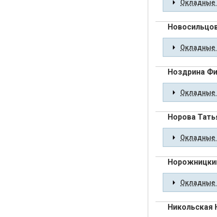
Окладные 
Новосильцов
Окладные 
Ноздрина Ф
Окладные 
Норова Тать
Окладные 
Норожницкий
Окладные 
Никольская 