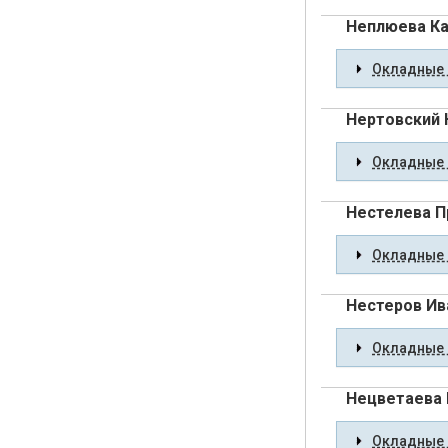
Неплюева Ка
Окладные 
Нертовский 
Окладные 
Нестелева П
Окладные 
Нестеров Ив
Окладные 
Нецветаева
Окладные 