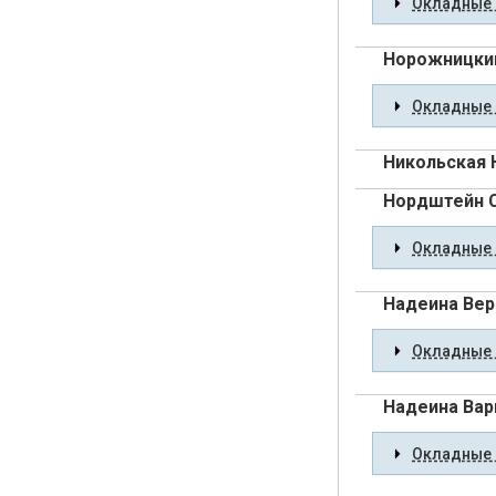
Окладные 
Норожницкий
Окладные 
Никольская 
Нордштейн С
Окладные 
Надеина Вер
Окладные 
Надеина Вар
Окладные 