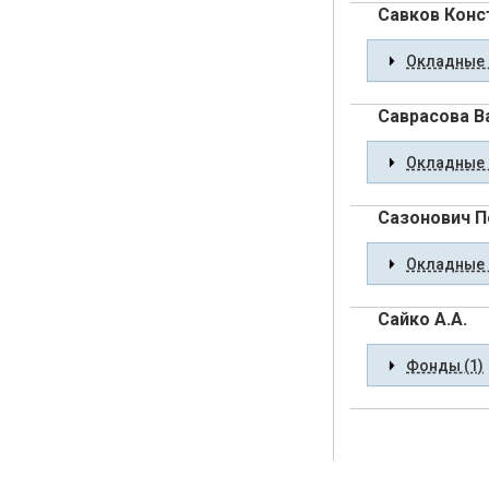
Савков Конс
Окладные 
Саврасова В
Окладные 
Сазонович П
Окладные 
Сайко А.А.
Фонды (1)