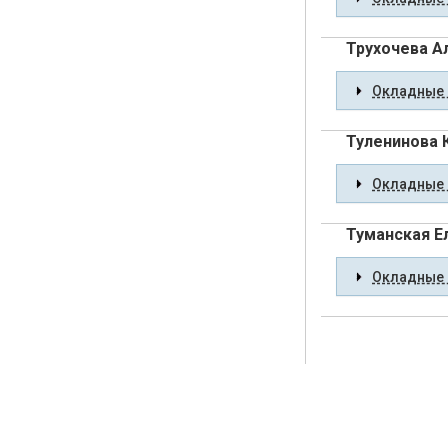
Трухочева А
Окладные 
Туленинова 
Окладные 
Туманская Е
Окладные 