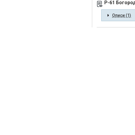
Р-61 Богоро
Описи (1)