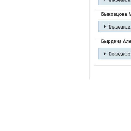
Быковцова 
Окладные 
Бырдина Але
Окладные 