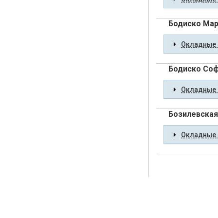
Бодиско Мар
Окладные 
Бодиско Соф
Окладные 
Бозилевская
Окладные 