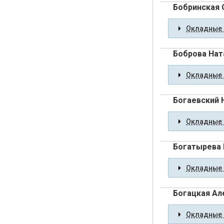
Бобринская
Окладные 
Боброва Нат
Окладные 
Богаевский 
Окладные 
Богатырева 
Окладные 
Богацкая Ал
Окладные 