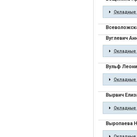
Окладные 
Всеволожск
Вуглевич Ан
Окладные 
Вульф Леони
Окладные 
Вырвич Елиз
Окладные 
Выропаева 
Окладные 