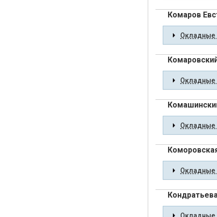
Комаров Ев
Окладные 
Комаровский
Окладные 
Комашински
Окладные 
Коморовская
Окладные 
Кондратьева
Окладные 