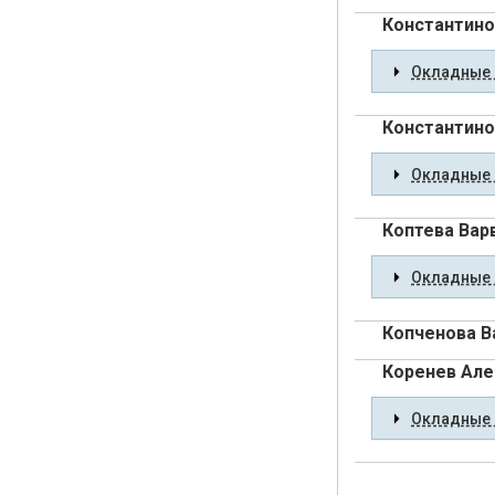
Константино
Окладные 
Константино
Окладные 
Коптева Вар
Окладные 
Копченова В
Коренев Але
Окладные 