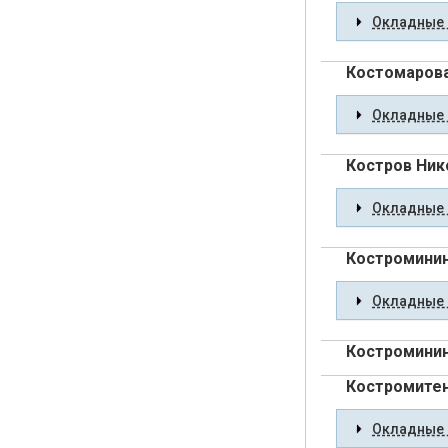
Окладные 
Костомаров
Окладные 
Костров Ник
Окладные 
Костроминин
Окладные 
Костроминин
Костромитен
Окладные 