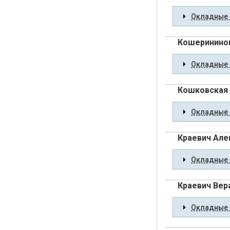
Окладные 
Кошерининов
Окладные 
Кошковская
Окладные 
Краевич Але
Окладные 
Краевич Вер
Окладные 