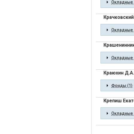
Окладные 
Крачковский
Окладные 
Крашенинник
Окладные 
Краюхин Д.А
Фонды (1)
Крепиш Екат
Окладные 