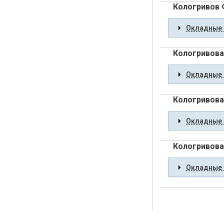
Кологривов 
Окладные 
Кологривова
Окладные 
Кологривова
Окладные 
Кологривов
Окладные 