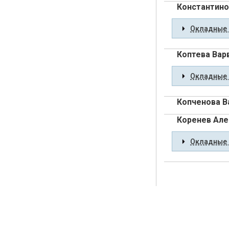
Константино
Окладные 
Коптева Вар
Окладные 
Копченова В
Коренев Але
Окладные 