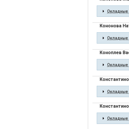
Окладные 
Кононова На
Окладные 
Коноплев Ва
Окладные 
Константино
Окладные 
Константино
Окладные 