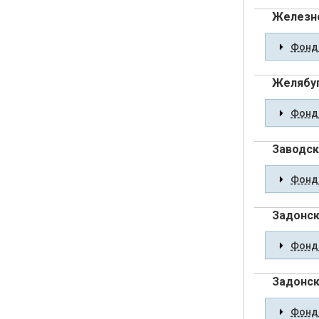
Железно
Фонды
Желябуг
Фонды
Заводск
Фонды
Задонск,
Фонды
Задонск
Фонды