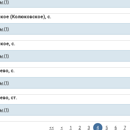
 (1)
кое (Колюковское), с.
 (1)
кое, с.
 (1)
ево, с.
 (1)
ево, ст.
 (1)
<<
<
1
2
3
4
5
6
7