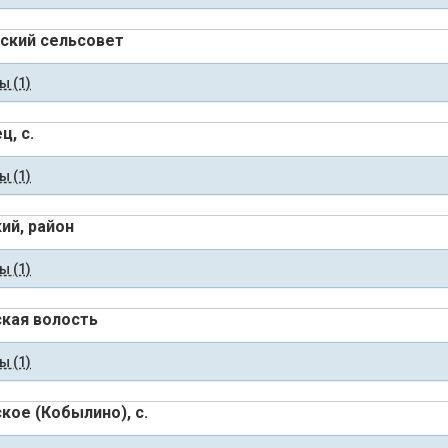
ский сельсовет
 (1)
ц, с.
 (1)
ий, район
 (1)
кая волость
 (1)
кое (Кобылино), с.