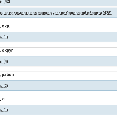
 (42)
ные ведомости помещиков уездов Орловской области (428)
 окр.
 (1)
, округ
 (4)
, район
 (2)
 с.
 (1)