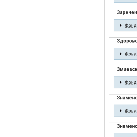
Заречен
Фонды
Здорове
Фонды
Змиевск
Фонды
Знаменс
Фонды
Знаменс