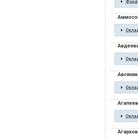
Фонды
Аммосов
Оклад
Авдеева
Оклад
Авсяник
Оклад
Агапеев
Оклад
Агарков