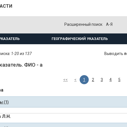
ЛАСТИ
Расширенный поиск
А-Я
УКАЗАТЕЛЬ
ГЕОГРАФИЧЕСКИЙ УКАЗАТЕЛЬ
иска: 1-20 из 137
Выводить
п
казатель. ФИО - а
<<
<
1
2
3
4
5
ва
 (1)
 Л.Н.