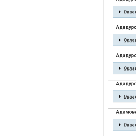
Оклад
Ададуро
Оклад
Ададуро
Оклад
Ададуро
Оклад
Адамова
Оклад